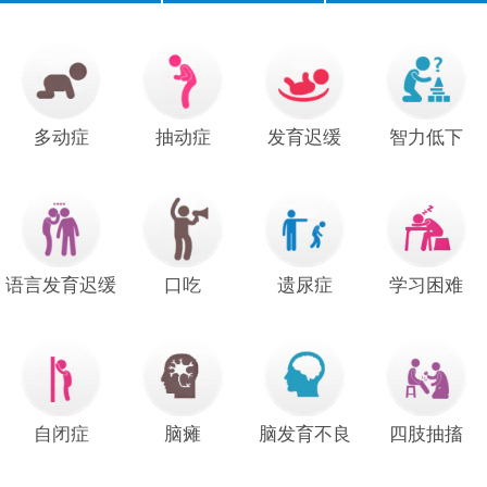
口齿不清
经常尿床
注意力短暂
不爱说话
说话晚
成绩差
常流口水
足外翻
多动症
抽动症
发育迟缓
智力低下
手足徐动
语言发育迟缓
口吃
遗尿症
学习困难
自闭症
脑瘫
脑发育不良
四肢抽搐