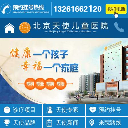
儿童发育行为科门诊
小儿神经
按病种
按病种
多动症
抽动症
发育迟缓
智力低下
语言障碍
遗尿症
铅中毒
学习困难
注意力不集
智力发育
中
缓
四肢抽搐
按症状
诊疗项目
天使专家
预约挂号
活动过多
频繁眨眼
发育落后
按症状
天使品牌
天使新闻
来院路线