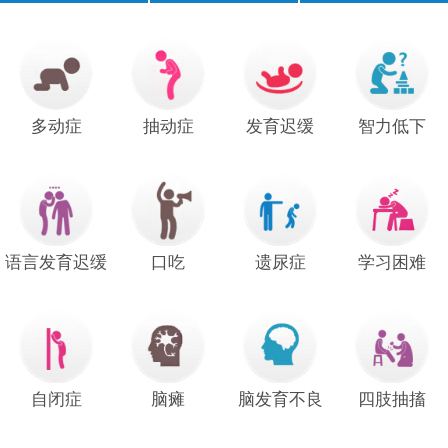
口齿不清
经常尿床
注意力短暂
不爱说话
说话晚
成绩差
常流口水
足外翻
多动症
抽动症
发育迟缓
智力低下
手足徐动
语言发育迟缓
口吃
遗尿症
学习困难
自闭症
脑瘫
脑发育不良
四肢抽搐