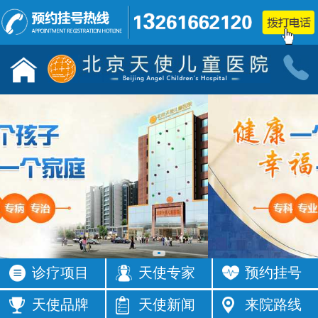
儿童发育行为科门诊
小儿神经
按病种
按病种
多动症
抽动症
发育迟缓
智力低下
语言障碍
遗尿症
铅中毒
学习困难
注意力不集
智力发育
中
缓
四肢抽搐
按症状
诊疗项目
天使专家
预约挂号
活动过多
频繁眨眼
发育落后
按症状
天使品牌
天使新闻
来院路线