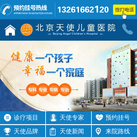
儿童发育行为科门诊
小儿神经
按病种
按病种
多动症
抽动症
发育迟缓
智力低下
语言障碍
遗尿症
铅中毒
学习困难
注意力不集
智力发育
中
缓
四肢抽搐
按症状
诊疗项目
天使专家
预约挂号
活动过多
频繁眨眼
发育落后
按症状
天使品牌
天使新闻
来院路线