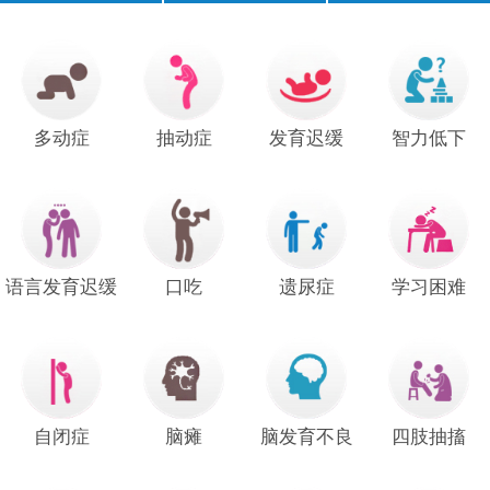
口齿不清
经常尿床
注意力短暂
不爱说话
说话晚
成绩差
常流口水
足外翻
多动症
抽动症
发育迟缓
智力低下
手足徐动
语言发育迟缓
口吃
遗尿症
学习困难
自闭症
脑瘫
脑发育不良
四肢抽搐