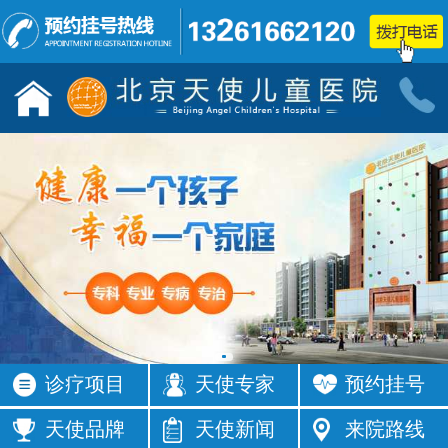
儿童发育行为科门诊
小儿神经
按病种
按病种
多动症
抽动症
发育迟缓
智力低下
语言障碍
遗尿症
铅中毒
学习困难
注意力不集
智力发育
中
缓
四肢抽搐
按症状
诊疗项目
天使专家
预约挂号
活动过多
频繁眨眼
发育落后
按症状
天使品牌
天使新闻
来院路线