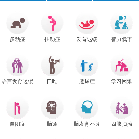
口齿不清
经常尿床
注意力短暂
不爱说话
说话晚
成绩差
常流口水
足外翻
多动症
抽动症
发育迟缓
智力低下
手足徐动
语言发育迟缓
口吃
遗尿症
学习困难
自闭症
脑瘫
脑发育不良
四肢抽搐